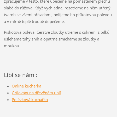
zpracujeme v těsto, které upečeme na pomaštěném plechu
slabě do růžova. Když vychladne, rozetřeme na něm utřený
tvaroh se všemi přísadami, polijeme ho piškotovou polevou
a v mírně teplé troubě dopečeme.
Piškotová poleva: Čerstvé žloutky utřeme s cukrem, z bílků
ušleháme tuhý sníh a opatrně smícháme se žloutky a
moukou.
Líbí se nám :
Online kuchařka
Grilování na dřevěném uhlí
Polévková kuchařka