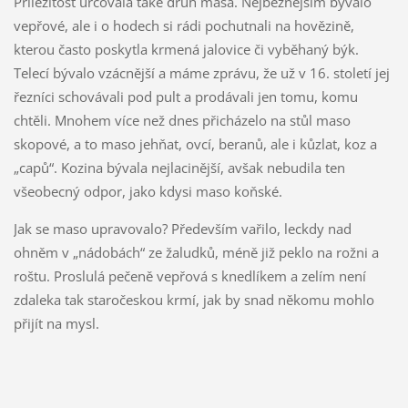
Příležitost určovala také druh masa. Nejběžnějším bývalo
vepřové, ale i o hodech si rádi pochutnali na hovězině,
kterou často poskytla krmená jalovice či vyběhaný býk.
Telecí bývalo vzácnější a máme zprávu, že už v 16. století jej
řezníci schovávali pod pult a prodávali jen tomu, komu
chtěli. Mnohem více než dnes přicházelo na stůl maso
skopové, a to maso jehňat, ovcí, beranů, ale i kůzlat, koz a
„capů“. Kozina bývala nejlacinější, avšak nebudila ten
všeobecný odpor, jako kdysi maso koňské.
Jak se maso upravovalo? Především vařilo, leckdy nad
ohněm v „nádobách“ ze žaludků, méně již peklo na rožni a
roštu. Proslulá pečeně vepřová s knedlíkem a zelím není
zdaleka tak staročeskou krmí, jak by snad někomu mohlo
přijít na mysl.