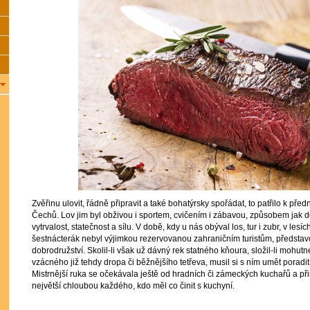
Zvěřinu ulovit, řádně připravit a také bohatýrsky spořádat, to patřilo k pře
Čechů. Lov jim byl obživou i sportem, cvičením i zábavou, způsobem jak 
vytrvalost, statečnost a sílu. V době, kdy u nás obýval los, tur i zubr, v lesí
šestnácterák nebyl výjimkou rezervovanou zahraničním turistům, představ
dobrodružství. Skolil-li však už dávný rek statného kňoura, složil-li mohu
vzácného již tehdy dropa či běžnějšího tetřeva, musil si s ním umět poradit i
Mistrnější ruka se očekávala ještě od hradních či zámeckých kuchařů a přis
největší chloubou každého, kdo měl co činit s kuchyní.