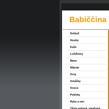
Babiččina
Drůbež
Houby
Kaše
Luštěniny
Maso
Nápoje
Octy
Omáčky
Ovoce
Polévky
Ryby a raci
Těsta pečená, smažená,