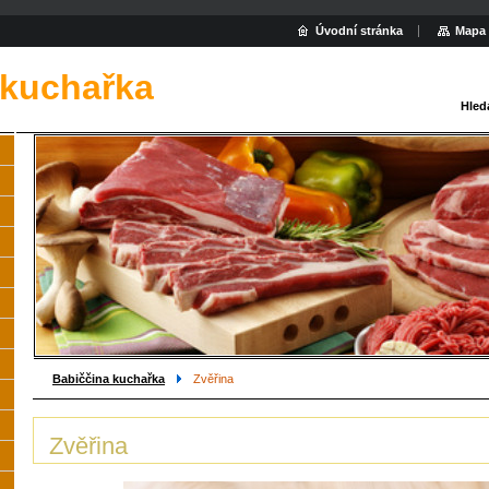
Úvodní stránka
Mapa 
 kuchařka
Hled
Babiččina kuchařka
Zvěřina
Zvěřina