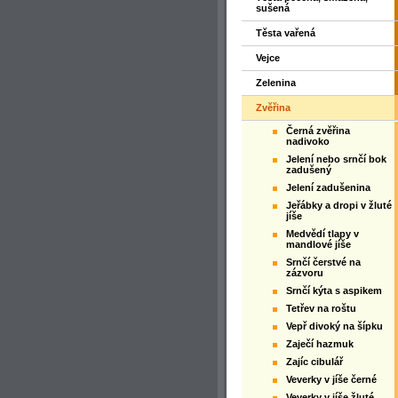
sušená
Těsta vařená
Vejce
Zelenina
Zvěřina
Černá zvěřina
nadivoko
Jelení nebo srnčí bok
zadušený
Jelení zadušenina
Jeřábky a dropi v žluté
jíše
Medvědí tlapy v
mandlové jíše
Srnčí čerstvé na
zázvoru
Srnčí kýta s aspikem
Tetřev na roštu
Vepř divoký na šípku
Zaječí hazmuk
Zajíc cibulář
Veverky v jíše černé
Veverky v jíše žluté