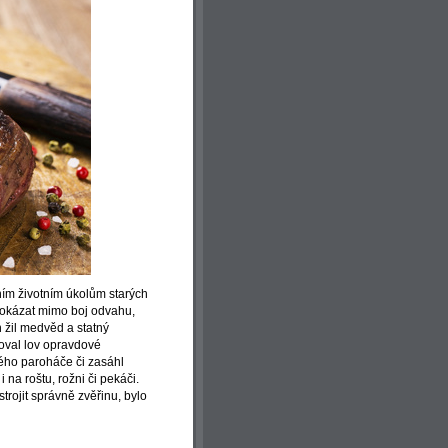
dním životním úkolům starých
dokázat mimo boj odvahu,
ch žil medvěd a statný
oval lov opravdové
tného paroháče či zasáhl
 na roštu, rožni či pekáči.
trojit správně zvěřinu, bylo