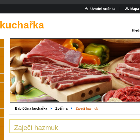
Úvodní stránka
Mapa 
 kuchařka
Hled
Babiččina kuchařka
Zvěřina
Zaječí hazmuk
Zaječí hazmuk