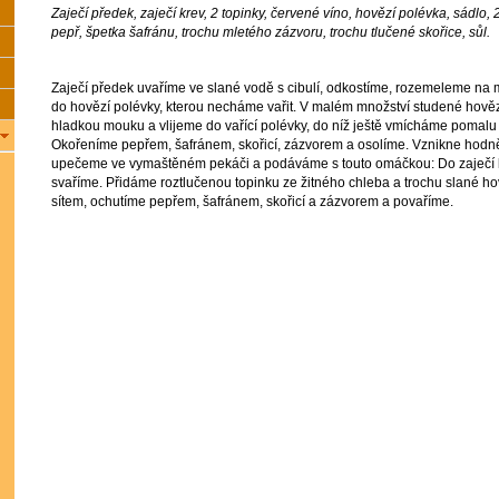
Zaječí předek, zaječí krev, 2 topinky, červené víno, hovězí polévka, sádlo, 
pepř, špetka šafránu, trochu mletého zázvoru, trochu tlučené skořice, sůl.
Zaječí předek uvaříme ve slané vodě s cibulí, odkostíme, rozemeleme na
do hovězí polévky, kterou necháme vařit. V malém množství studené hov
hladkou mouku a vlijeme do vařící polévky, do níž ještě vmícháme pomalu h
Okořeníme pepřem, šafránem, skořicí, zázvorem a osolíme. Vznikne hodně
upečeme ve vymaštěném pekáči a podáváme s touto omáčkou: Do zaječí k
svaříme. Přidáme roztlučenou topinku ze žitného chleba a trochu slané ho
sítem, ochutíme pepřem, šafránem, skořicí a zázvorem a povaříme.