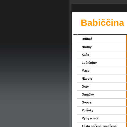
Babiččina
Drůbež
Houby
Kaše
Luštěniny
Maso
Nápoje
Octy
Omáčky
Ovoce
Polévky
Ryby a raci
Těsta pečená, smažená,