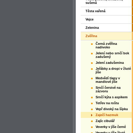
sušená
Těsta vařená
Vejce
Zelenina
Zvěřina
Černá zvěřina
nadivoko
Jelení nebo srnčí bok
zadušený
Jelení zadušenina
Jeřábky a dropi v žluté
jíše
Medvědí tlapy v
mandlové jíše
Srnčí čerstvé na
zázvoru
Srnčí kýta s aspikem
Tetřev na roštu
Vepř divoký na šípku
Zaječí hazmuk
Zajíc cibulář
Veverky v jíše černé
Veverky v jíše žluté