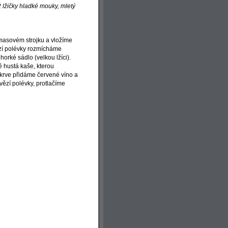
2 lžičky hladké mouky, mletý
 masovém strojku a vložíme
ězí polévky rozmícháme
orké sádlo (velkou lžíci).
 hustá kaše, kterou
rve přidáme červené víno a
vězí polévky, protlačíme