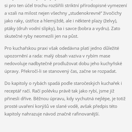
si pro ten účel trochu rozšířili striktní přírodopisné vymezení
a vzali na milost nejen všechny „studenokrevné“ živočichy
jako raky, ústřice a hlemýždě, ale i některé plazy (želvy),
ptáky (druh vodní slípky), ba i savce (bobra a vydru). Zato
skutečné ryby neomezili jen na půst.
Pro kuchařskou praxi však odedávna platí jedno důležité
upozornění a rada: malý obsah vaziva v rybím mase
nedovoluje nadbytečně prodlužovat dobu jeho kuchyňské
úpravy. Překročí-li se stanovený čas, začne se rozpadat.
Do kapitoly o rybách spadá podle staročeských kuchařek i
receptář račí. Račí polévku právě tak jako rybí, jsme již
přinesli dříve. Běžnou úpravu, kdy vychutná nejlépe, je totiž
prosté uvaření korýšů ve slané vodě, avšak předpis této
kapitoly nahrazuje návod značně rafinovanější.