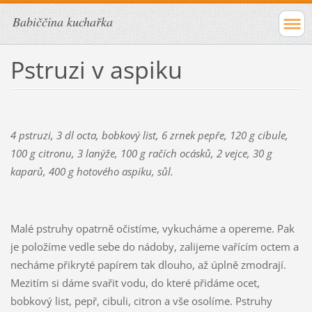
Babiččina kuchařka
Pstruzi v aspiku
4 pstruzi, 3 dl octa, bobkový list, 6 zrnek pepře, 120 g cibule,
100 g citronu, 3 lanýže, 100 g račích ocásků, 2 vejce, 30 g
kaparů, 400 g hotového aspiku, sůl.
Malé pstruhy opatrně očistíme, vykucháme a opereme. Pak
je položíme vedle sebe do nádoby, zalijeme vařícím octem a
necháme přikryté papírem tak dlouho, až úplně zmodrají.
Mezitím si dáme svařit vodu, do které přidáme ocet,
bobkový list, pepř, cibuli, citron a vše osolíme. Pstruhy