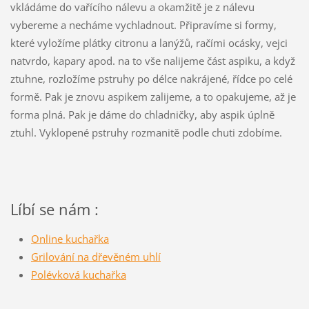
vkládáme do vařícího nálevu a okamžitě je z nálevu
vybereme a necháme vychladnout. Připravíme si formy,
které vyložíme plátky citronu a lanýžů, račími ocásky, vejci
natvrdo, kapary apod. na to vše nalijeme část aspiku, a když
ztuhne, rozložíme pstruhy po délce nakrájené, řídce po celé
formě. Pak je znovu aspikem zalijeme, a to opakujeme, až je
forma plná. Pak je dáme do chladničky, aby aspik úplně
ztuhl. Vyklopené pstruhy rozmanitě podle chuti zdobíme.
Líbí se nám :
Online kuchařka
Grilování na dřevěném uhlí
Polévková kuchařka