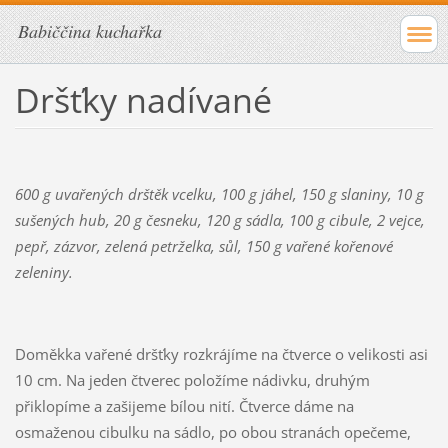
Babiččina kuchařka
Dršťky nadívané
600 g uvařených drštěk vcelku, 100 g jáhel, 150 g slaniny, 10 g
sušených hub, 20 g česneku, 120 g sádla, 100 g cibule, 2 vejce,
pepř, zázvor, zelená petrželka, sůl, 150 g vařené kořenové
zeleniny.
Doměkka vařené dršťky rozkrájíme na čtverce o velikosti asi
10 cm. Na jeden čtverec položíme nádivku, druhým
přiklopíme a zašijeme bílou nití. Čtverce dáme na
osmaženou cibulku na sádlo, po obou stranách opečeme,