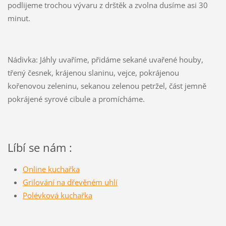
podlijeme trochou vývaru z drštěk a zvolna dusíme asi 30
minut.
Nádivka: Jáhly uvaříme, přidáme sekané uvařené houby,
třený česnek, krájenou slaninu, vejce, pokrájenou
kořenovou zeleninu, sekanou zelenou petržel, část jemně
pokrájené syrové cibule a promícháme.
Líbí se nám :
Online kuchařka
Grilování na dřevěném uhlí
Polévková kuchařka