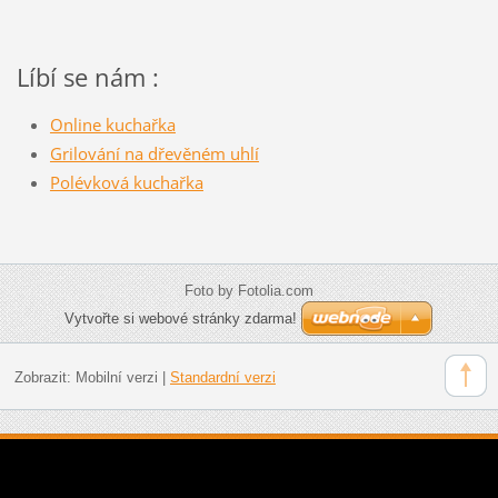
Líbí se nám :
Online kuchařka
Grilování na dřevěném uhlí
Polévková kuchařka
Foto by Fotolia.com
Vytvořte si webové stránky zdarma!
Zobrazit:
Mobilní verzi
|
Standardní verzi