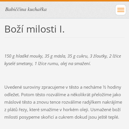
Babiččina kuchařka
Boží milosti I.
150 g hladké mouky, 35 g másla, 35 g cukru, 3 žloutky, 2 lžíce
kyselé smetany, 1 lžíce rumu, olej na smažení.
Uvedené suroviny zpracujeme v těsto a necháme ½ hodiny
odležet. Potom těsto rozválíme a několikrát přeložíme jako
máslové těsto a znovu tence rozválíme radýlkem nakrájíme
z plátů řezy, které smažíme v horkém oleji. Usmažené boží
milosti posypeme skořicí a cukrem dokud jsou ještě teplé.