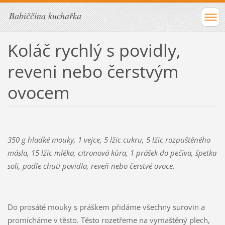
Babiččina kuchařka
Koláč rychlý s povidly,
reveni nebo čerstvým
ovocem
350 g hladké mouky, 1 vejce, 5 lžic cukru, 5 lžic rozpuštěného
másla, 15 lžic mléka, citronová kůra, 1 prášek do pečiva, špetka
soli, podle chuti povidla, reveň nebo čerstvé ovoce.
Do prosáté mouky s práškem přidáme všechny surovin a
promícháme v těsto. Těsto rozetřeme na vymaštěný plech,