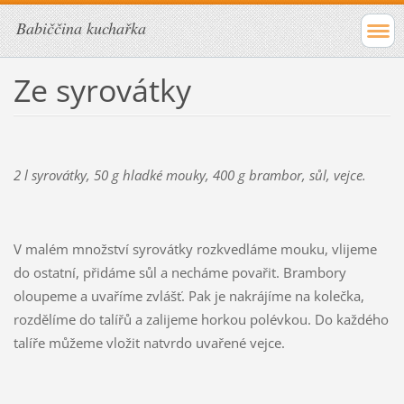
Babiččina kuchařka
Ze syrovátky
2 l syrovátky, 50 g hladké mouky, 400 g brambor, sůl, vejce.
V malém množství syrovátky rozkvedláme mouku, vlijeme
do ostatní, přidáme sůl a necháme povařit. Brambory
oloupeme a uvaříme zvlášť. Pak je nakrájíme na kolečka,
rozdělíme do talířů a zalijeme horkou polévkou. Do každého
talíře můžeme vložit natvrdo uvařené vejce.