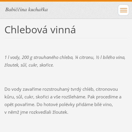
Babiččina kuchařka
Chlebová vinná
1 l vody, 200 g strouhaného chleba, ¼ citronu, ½ l bílého vína,
žloutek, sůl, cukr, skořice.
Do vody zavaříme rozstrouhaný tvrdý chléb, citronovou
kůru, sůl, cukr, skořici a vše rozšleháme. Pak procedíme a
opět povaříme. Do hotové polévky přidáme bílé víno,
v němž jme rozkvedlali žloutek.