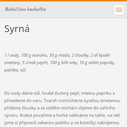
Babiččina kuchařka
Syrná
1 l vody, 100 g tvarohu, 50 g másla, 2 žloutky, 2 dl kyselé
smetany, 5 zrnek pepře, 100 g bílé veky, 10 g mleté papriky,
pažitka, sůl.
Do vody dáme sůl, hrubě tlučený pepř, mletou papriku a
přivedeme do varu. Tvaroh rozmícháme kyselou smetanou,
přidáme žloutky a za stálého míchání vlijeme do vařícího
vývaru. Krátce povaříme a horké naléváme na talíře, na něž
jsme si připravili sekanou pažitku a na kostičky nakrájenou