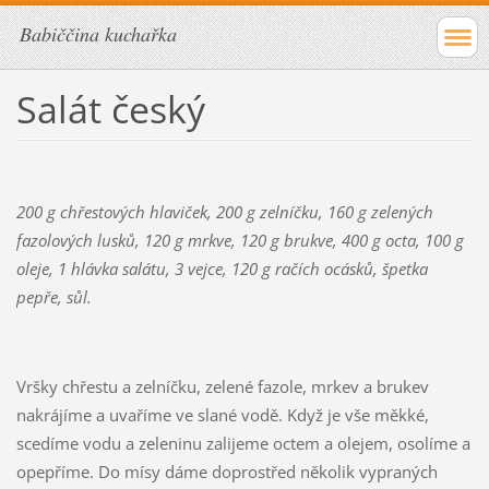
Babiččina kuchařka
Salát český
200 g chřestových hlaviček, 200 g zelníčku, 160 g zelených
fazolových lusků, 120 g mrkve, 120 g brukve, 400 g octa, 100 g
oleje, 1 hlávka salátu, 3 vejce, 120 g račích ocásků, špetka
pepře, sůl.
Vršky chřestu a zelníčku, zelené fazole, mrkev a brukev
nakrájíme a uvaříme ve slané vodě. Když je vše měkké,
scedíme vodu a zeleninu zalijeme octem a olejem, osolíme a
opepříme. Do mísy dáme doprostřed několik vypraných