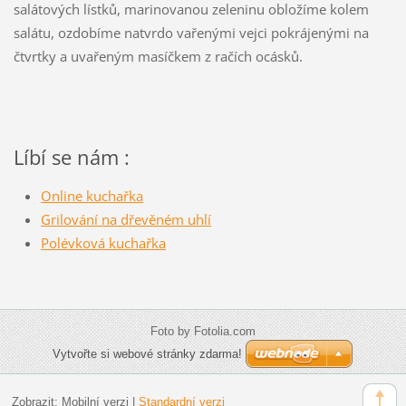
salátových lístků, marinovanou zeleninu obložíme kolem
salátu, ozdobíme natvrdo vařenými vejci pokrájenými na
čtvrtky a uvařeným masíčkem z račích ocásků.
Líbí se nám :
Online kuchařka
Grilování na dřevěném uhlí
Polévková kuchařka
Foto by Fotolia.com
Vytvořte si webové stránky zdarma!
Zobrazit:
Mobilní verzi
|
Standardní verzi