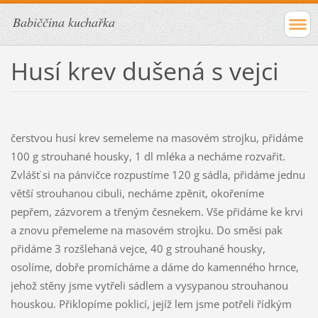
Babiččina kuchařka
Husí krev dušená s vejci
čerstvou husí krev semeleme na masovém strojku, přidáme
100 g strouhané housky, 1 dl mléka a necháme rozvařit.
Zvlášť si na pánvičce rozpustíme 120 g sádla, přidáme jednu
větší strouhanou cibuli, necháme zpěnit, okořeníme
pepřem, zázvorem a třeným česnekem. Vše přidáme ke krvi
a znovu přemeleme na masovém strojku. Do směsi pak
přidáme 3 rozšlehaná vejce, 40 g strouhané housky,
osolíme, dobře promícháme a dáme do kamenného hrnce,
jehož stěny jsme vytřeli sádlem a vysypanou strouhanou
houskou. Přiklopíme poklicí, jejíž lem jsme potřeli řídkým