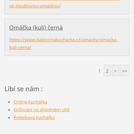
se-zloutkovou-omackou/
Omáčka (kuli) černá
https://www.babiccinakucharka.cz/omacky/omacka-
kuli-cerna/
1
2
>
>>
Líbí se nám :
Online kuchařka
Grilování na dřevěném uhlí
Polévková kuchařka