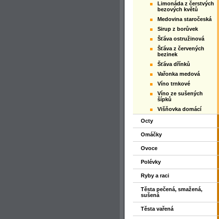
Limonáda z čerstvých
bezových květů
Medovina staročeská
Sirup z borůvek
Šťáva ostružinová
Šťáva z červených
bezinek
Šťáva dřínků
Vařonka medová
Víno trnkové
Víno ze sušených
šípků
Višňovka domácí
Octy
Omáčky
Ovoce
Polévky
Ryby a raci
Těsta pečená, smažená,
sušená
Těsta vařená