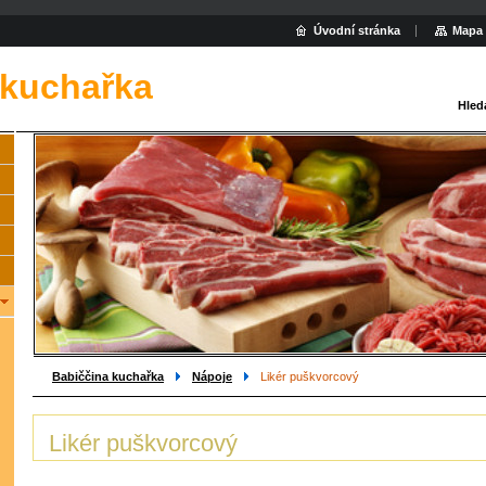
Úvodní stránka
Mapa 
 kuchařka
Hled
Babiččina kuchařka
Nápoje
Likér puškvorcový
Likér puškvorcový