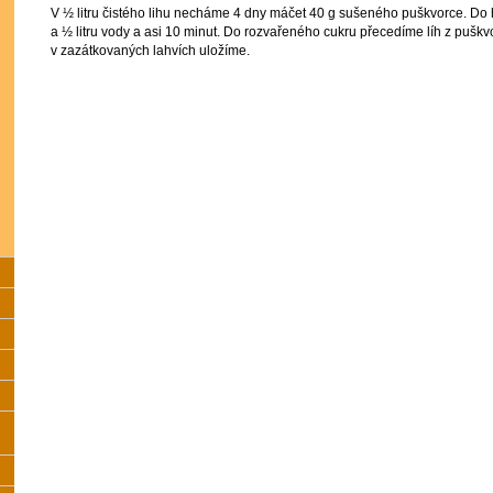
V ½ litru čistého lihu necháme 4 dny máčet 40 g sušeného puškvorce. Do 
a ½ litru vody a asi 10 minut. Do rozvařeného cukru přecedíme líh z pušk
v zazátkovaných lahvích uložíme.