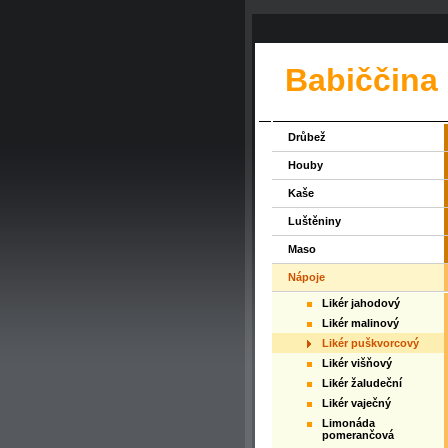
Babiččina
Drůbež
Houby
Kaše
Luštěniny
Maso
Nápoje
Likér jahodový
Likér malinový
Likér puškvorcový
Likér višňový
Likér žaludeční
Likér vaječný
Limonáda
pomerančová