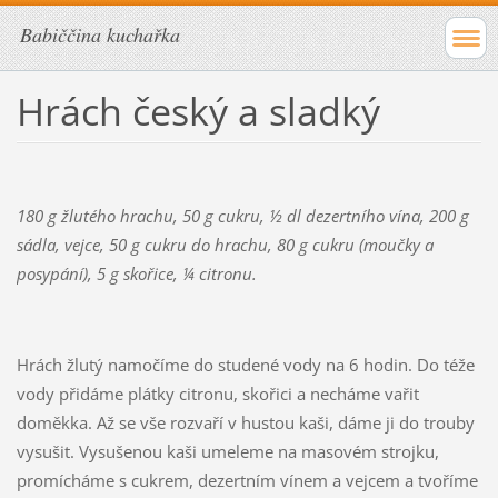
Babiččina kuchařka
Hrách český a sladký
180 g žlutého hrachu, 50 g cukru, ½ dl dezertního vína, 200 g
sádla, vejce, 50 g cukru do hrachu, 80 g cukru (moučky a
posypání), 5 g skořice, ¼ citronu.
Hrách žlutý namočíme do studené vody na 6 hodin. Do téže
vody přidáme plátky citronu, skořici a necháme vařit
doměkka. Až se vše rozvaří v hustou kaši, dáme ji do trouby
vysušit. Vysušenou kaši umeleme na masovém strojku,
promícháme s cukrem, dezertním vínem a vejcem a tvoříme