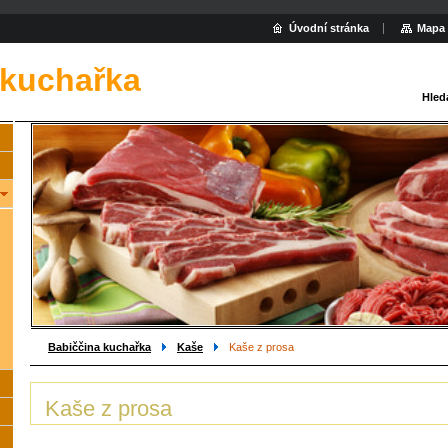
Úvodní stránka
Mapa 
 kuchařka
Hled
Babiččina kuchařka
Kaše
Kaše z prosa
Kaše z prosa