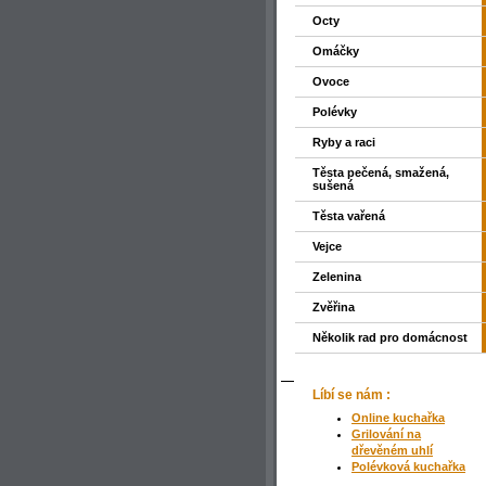
Octy
Omáčky
Ovoce
Polévky
Ryby a raci
Těsta pečená, smažená,
sušená
Těsta vařená
Vejce
Zelenina
Zvěřina
Několik rad pro domácnost
Líbí se nám :
Online kuchařka
Grilování na
dřevěném uhlí
Polévková kuchařka