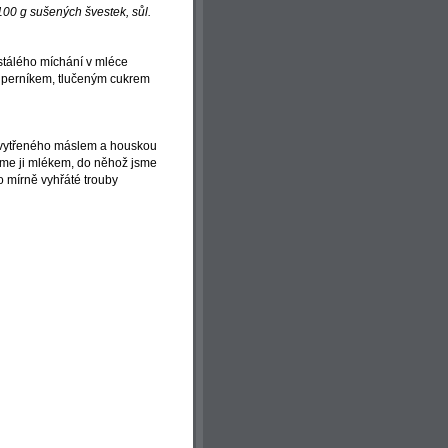
100 g sušených švestek, sůl.
stálého míchání v mléce
 perníkem, tlučeným cukrem
 vytřeného máslem a houskou
me ji mlékem, do něhož jsme
o mírně vyhřáté trouby