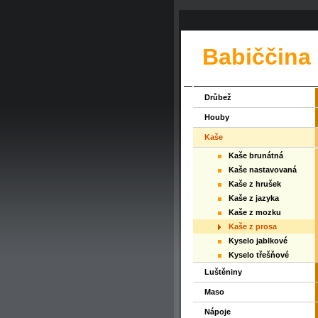
Babiččina
Drůbež
Houby
Kaše
Kaše brunátná
Kaše nastavovaná
Kaše z hrušek
Kaše z jazyka
Kaše z mozku
Kaše z prosa
Kyselo jablkové
Kyselo třešňové
Luštěniny
Maso
Nápoje