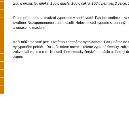
250 g prosa, ½ l mléka, 150 g másla, 100 g cukru, 100 g perníku, 2 vejce, 
Proso přebereme a dvakrát vypereme v horké vodě. Pak jej scedíme a za 
uvaříme. Nezapomeneme trochu osolit. Hotovou kaši sypeme strouhaným
a omastíme máslem.
Kaši můžeme také péci. Uvařenou necháme vychladnout. Pak ji dáme do
vysypaného pekáče. Do kaše dáme navrch sušené vyprané švestky, zalije
zakvedlali vejce a cukr. Na kaši dáme kousky čerstvého másla a dáme ji d
zapéci.